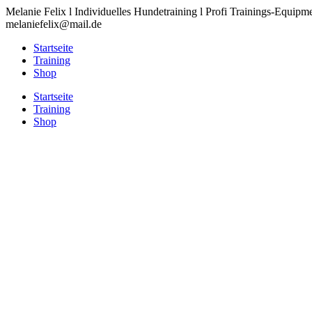
Zum
Melanie Felix l Individuelles Hundetraining l Profi Trainings-Equipm
Inhalt
melaniefelix@mail.de
springen
Startseite
Training
Shop
Startseite
Training
Shop