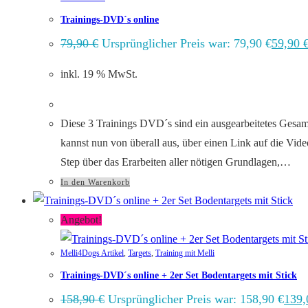
Trainings-DVD´s online
79,90
€
Ursprünglicher Preis war: 79,90 €
59,90
inkl. 19 % MwSt.
Diese 3 Trainings DVD´s sind ein ausgearbeitetes Gesamt
kannst nun von überall aus, über einen Link auf die Vide
Step über das Erarbeiten aller nötigen Grundlagen,…
In den Warenkorb
Angebot!
Melli4Dogs Artikel
,
Targets
,
Training mit Melli
Trainings-DVD´s online + 2er Set Bodentargets mit Stick
158,90
€
Ursprünglicher Preis war: 158,90 €
139