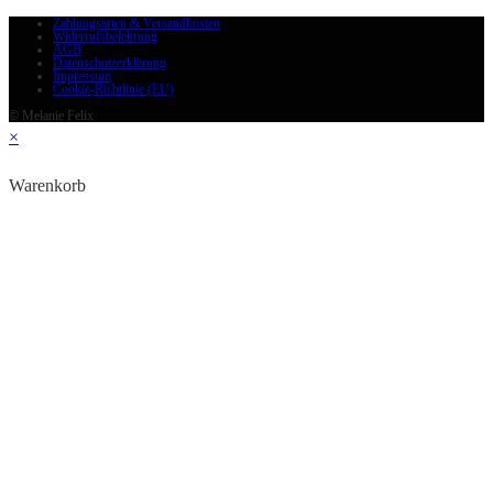
Zahlungsarten & Versandkosten
Widerrufsbelehrung
AGB
Datenschutzerklärung
Impressum
Cookie-Richtlinie (EU)
© Melanie Felix
×
Warenkorb