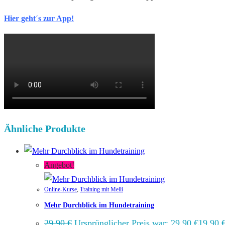
Hier geht´s zur App!
Ähnliche Produkte
Angebot!
Online-Kurse
,
Training mit Melli
Mehr Durchblick im Hundetraining
29,90
€
Ursprünglicher Preis war: 29,90 €
19,90