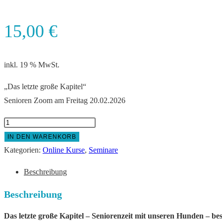
15,00
€
inkl. 19 % MwSt.
„Das letzte große Kapitel“
Senioren Zoom am Freitag 20.02.2026
Seniorenzeit
mit
IN DEN WARENKORB
Hund
Kategorien:
Online Kurse
,
Seminare
Menge
Beschreibung
Beschreibung
Das letzte große Kapitel – Seniorenzeit mit unseren Hunden – bes