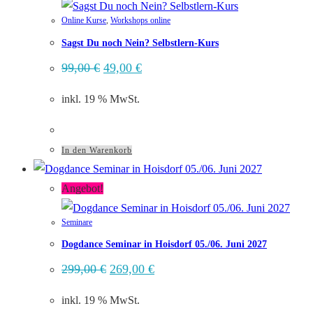
Online Kurse
,
Workshops online
Sagst Du noch Nein? Selbstlern-Kurs
Ursprünglicher
Aktueller
99,00
€
49,00
€
Preis
Preis
war:
ist:
inkl. 19 % MwSt.
99,00 €
49,00 €.
In den Warenkorb
Angebot!
Seminare
Dogdance Seminar in Hoisdorf 05./06. Juni 2027
Ursprünglicher
Aktueller
299,00
€
269,00
€
Preis
Preis
war:
ist:
inkl. 19 % MwSt.
299,00 €
269,00 €.