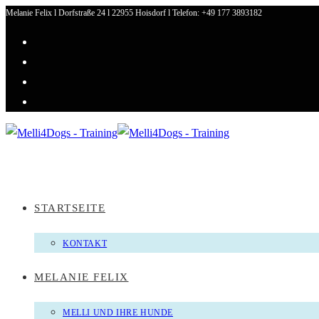
Melanie Felix l Dorfstraße 24 l 22955 Hoisdorf l Telefon: +49 177 3893182
Zum
Inhalt
springen
STARTSEITE
KONTAKT
MELANIE FELIX
MELLI UND IHRE HUNDE